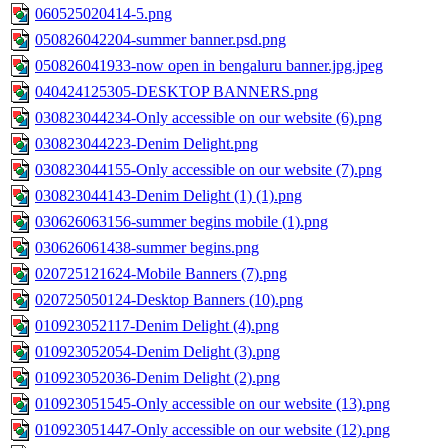
060525020414-5.png
050826042204-summer banner.psd.png
050826041933-now open in bengaluru banner.jpg.jpeg
040424125305-DESKTOP BANNERS.png
030823044234-Only accessible on our website (6).png
030823044223-Denim Delight.png
030823044155-Only accessible on our website (7).png
030823044143-Denim Delight (1) (1).png
030626063156-summer begins mobile (1).png
030626061438-summer begins.png
020725121624-Mobile Banners (7).png
020725050124-Desktop Banners (10).png
010923052117-Denim Delight (4).png
010923052054-Denim Delight (3).png
010923052036-Denim Delight (2).png
010923051545-Only accessible on our website (13).png
010923051447-Only accessible on our website (12).png