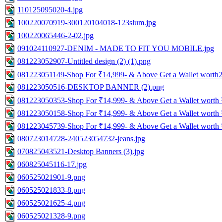
110125095020-4.jpg
100220070919-300120104018-123slum.jpg
100220065446-2-02.jpg
091024110927-DENIM - MADE TO FIT YOU MOBILE.jpg
081223052907-Untitled design (2) (1).png
081223051149-Shop For ₹14,999- & Above Get a Wallet worth
081223050516-DESKTOP BANNER (2).png
081223050353-Shop For ₹14,999- & Above Get a Wallet worth ₹
081223050158-Shop For ₹14,999- & Above Get a Wallet worth ₹
081223045739-Shop For ₹14,999- & Above Get a Wallet worth ₹
080723014728-240523054732-jeans.jpg
070825043521-Desktop Banners (3).jpg
060825045116-17.jpg
060525021901-9.png
060525021833-8.png
060525021625-4.png
060525021328-9.png