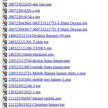
280723022435-dek ban.png
280723014201-s.jpg
280723014154-s.jpg
260723043841-060723121755-T-Shirts Dextop.jpg
260723043817-060723121755-T-Shirts Dextop.jpg
240625111314-Desktop Banners (8).png
240322121301-T-shirt.jpg
240322121249-TANKS.jpg
240220124444-blankimg.png
230523113704-dextop Jeans banner.png
230523113603-mobile Jeans banner.png
230523112721-Mobile Banner banner shirts-1.png
230523103441-mobile tees banner-1.png
230322012244-3.jpg
230322012022-1.jpg
221225104507-banner mobile.png
221223011922-Christmas banner.jpg