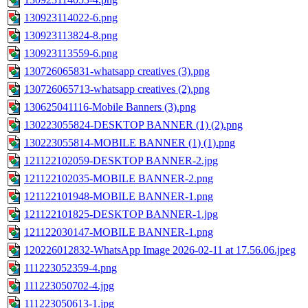
130923114022-6.png
130923113824-8.png
130923113559-6.png
130726065831-whatsapp creatives (3).png
130726065713-whatsapp creatives (2).png
130625041116-Mobile Banners (3).png
130223055824-DESKTOP BANNER (1) (2).png
130223055814-MOBILE BANNER (1) (1).png
121122102059-DESKTOP BANNER-2.jpg
121122102035-MOBILE BANNER-2.png
121122101948-MOBILE BANNER-1.png
121122101825-DESKTOP BANNER-1.jpg
121122030147-MOBILE BANNER-1.png
120226012832-WhatsApp Image 2026-02-11 at 17.56.06.jpeg
111223052359-4.png
111223050702-4.jpg
111223050613-1.jpg