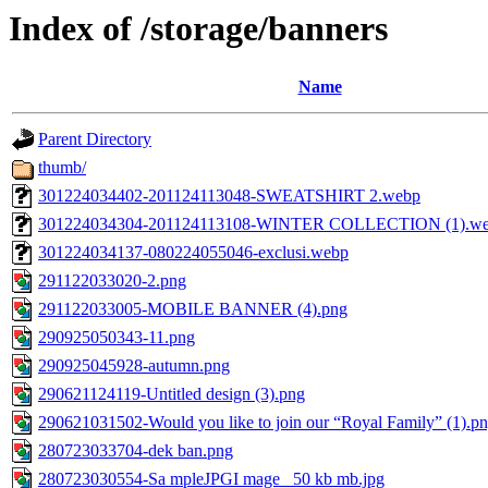
Index of /storage/banners
Name
Parent Directory
thumb/
301224034402-201124113048-SWEATSHIRT 2.webp
301224034304-201124113108-WINTER COLLECTION (1).w
301224034137-080224055046-exclusi.webp
291122033020-2.png
291122033005-MOBILE BANNER (4).png
290925050343-11.png
290925045928-autumn.png
290621124119-Untitled design (3).png
290621031502-Would you like to join our “Royal Family” (1).p
280723033704-dek ban.png
280723030554-Sa mpleJPGI mage_ 50 kb mb.jpg