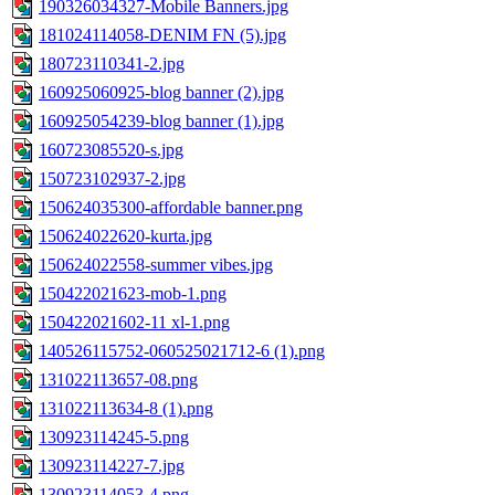
190326034327-Mobile Banners.jpg
181024114058-DENIM FN (5).jpg
180723110341-2.jpg
160925060925-blog banner (2).jpg
160925054239-blog banner (1).jpg
160723085520-s.jpg
150723102937-2.jpg
150624035300-affordable banner.png
150624022620-kurta.jpg
150624022558-summer vibes.jpg
150422021623-mob-1.png
150422021602-11 xl-1.png
140526115752-060525021712-6 (1).png
131022113657-08.png
131022113634-8 (1).png
130923114245-5.png
130923114227-7.jpg
130923114053-4.png