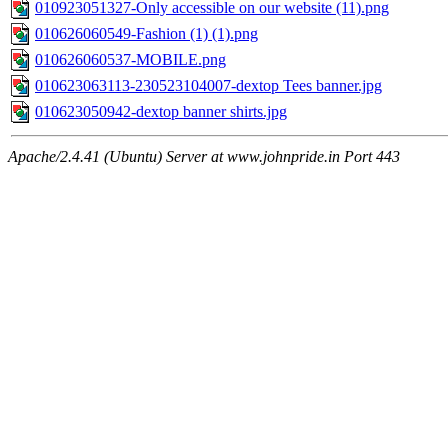
010923051327-Only accessible on our website (11).png
010626060549-Fashion (1) (1).png
010626060537-MOBILE.png
010623063113-230523104007-dextop Tees banner.jpg
010623050942-dextop banner shirts.jpg
Apache/2.4.41 (Ubuntu) Server at www.johnpride.in Port 443