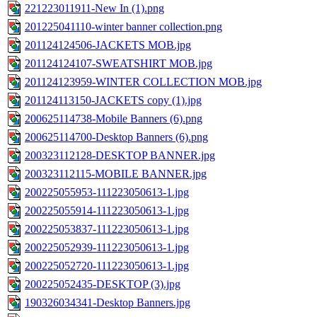
221223011911-New In (1).png
201225041110-winter banner collection.png
201124124506-JACKETS MOB.jpg
201124124107-SWEATSHIRT MOB.jpg
201124123959-WINTER COLLECTION MOB.jpg
201124113150-JACKETS copy (1).jpg
200625114738-Mobile Banners (6).png
200625114700-Desktop Banners (6).png
200323112128-DESKTOP BANNER.jpg
200323112115-MOBILE BANNER.jpg
200225055953-111223050613-1.jpg
200225055914-111223050613-1.jpg
200225053837-111223050613-1.jpg
200225052939-111223050613-1.jpg
200225052720-111223050613-1.jpg
200225052435-DESKTOP (3).jpg
190326034341-Desktop Banners.jpg